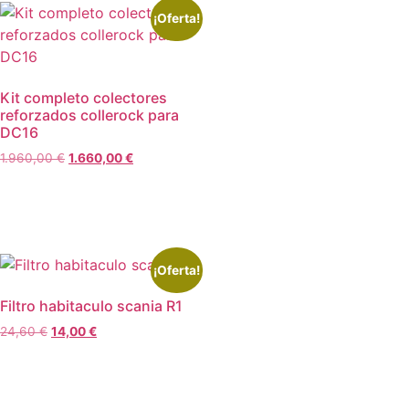
¡Oferta!
Kit completo colectores
reforzados collerock para
DC16
1.960,00
€
1.660,00
€
Añadir al carrito
¡Oferta!
Filtro habitaculo scania R1
24,60
€
14,00
€
Leer más