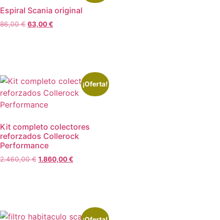
Espiral Scania original
86,00
€
63,00
€
Añadir al carrito
¡Oferta!
Kit completo colectores
reforzados Collerock
Performance
2.460,00
€
1.860,00
€
Leer más
¡Oferta!