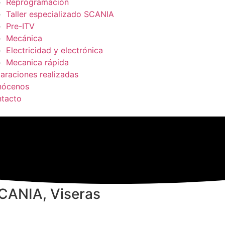
Reprogramación
Taller especializado SCANIA
Pre-ITV
Mecánica
Electricidad y electrónica
Mecanica rápida
araciones realizadas
nócenos
tacto
CANIA
,
Viseras