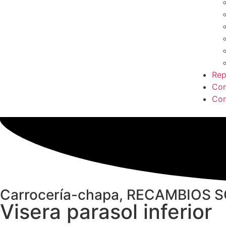
Rep
Co
Con
Carrocería-chapa
,
RECAMBIOS S
Visera parasol inferior