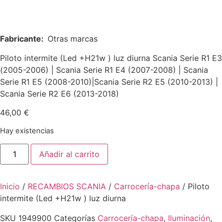
Fabricante:
Otras marcas
Piloto intermite (Led +H21w ) luz diurna Scania Serie R1 E3
(2005-2006) | Scania Serie R1 E4 (2007-2008) | Scania
Serie R1 E5 (2008-2010)|Scania Serie R2 E5 (2010-2013) |
Scania Serie R2 E6 (2013-2018)
46,00
€
Hay existencias
Piloto
Añadir al carrito
intermite
(Led
+H21w
)
Inicio
/
RECAMBIOS SCANIA
/
Carrocería-chapa
/ Piloto
luz
diurna
intermite (Led +H21w ) luz diurna
cantidad
SKU
1949900
Categorías
Carrocería-chapa
,
Iluminación
,